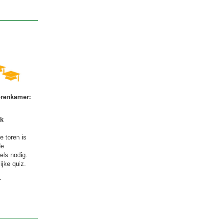
orenkamer:
k
e toren is
de
els nodig.
jke quiz.
.