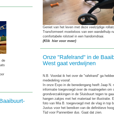
Geniet van het leven met deze veelzijdige rollat
Transformeert moeiteloos van een wandelhulp n
comfortabele rolstoel in een handomdraai.
(Klik hier voor meer)
Onze "Rafelrand" in de Baaib
. de
West gaat verdwijnen
aats
oor
N.B. Voordat ik het over de "rafelrand" ga hebb
mededeling vooraf.
In onze Expo in de benedengang heeft Jaap N. 
informatie toegevoegd over de maatregelen om 
grondverzakkingen in de Sluisbuurt tegen te gaa
hangen zakjes met het materiaal ter illustratie. E
Baaibuurt-
foto van Mia B. toegevoegd met de vlag in top b
Justus voor het bereiken van de definitieve hoog
Tijd voor Pannenbier dus. Gaat dat zien.