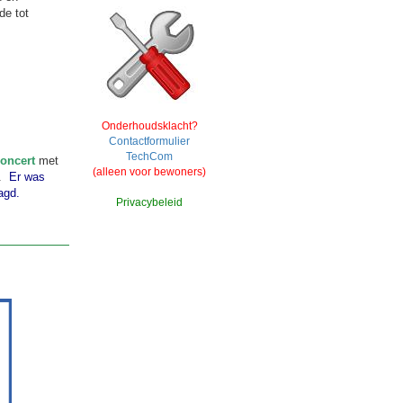
de tot
Onderhoudsklacht?
Contactformulier
TechCom
oncert
met
(alleen voor bewoners)
.
Er was
agd.
Privacybeleid