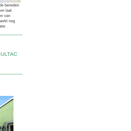
 de beneden
en laat
en van
werkt nog
ter.
 CULTAC