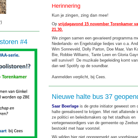
Herinnering
Kun je zingen, zing dan mee!
r)
Op
vrijdagavond 15 november
Torenkamer
va
21.30.
We zingen samen een gevarieerd programma m
storen #4
Nederlands- en Engelstalige liedjes van o.a. An
Wim Sonneveld, Dolly Parton, Doe Maar, Van K
Bie, Robbie Williams, Tante Leen en Gloria Ga
will survive!! De muzikale begeleiding komt va
dan wel Spotify op de soundbar.
Aanmelden verplicht, bij Cees.
Nieuwe halte bus 37 geopen
Saar Boerlage
is de grote initiator geweest om 
halte gerealiseerd te krijgen. Met niet aflatende 
ze politici en beleidsmakers op het stadhuis en
vertegenwoordigers van de gemeente op Zeeburg
bestookt met haar voorstel.
Wij wilden hier niet onopgemerkt aan voorbijgaa