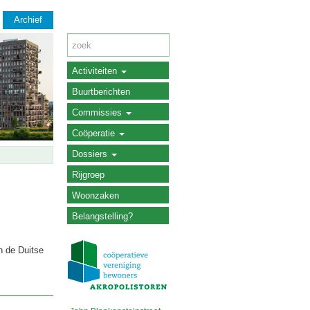
Archief
Activiteiten
Buurtberichten
Commissies
Coöperatie
Dossiers
Rijgroep
Woonzaken
Belangstelling?
n de Duitse