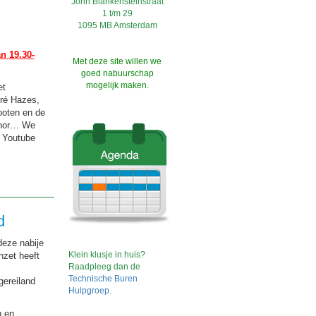
John Blankensteinstraat
1 t/m 29
1095 MB Amsterdam
n 19.30-
Met deze site willen we
goed nabuurschap
mogelijk maken.
et
dré Hazes,
ooten en de
ynor… We
n Youtube
d
deze nabije
Klein klusje in huis?
inzet heeft
Raadpleeg dan de
Technische Buren
ereiland
Hulpgroep
.
n en