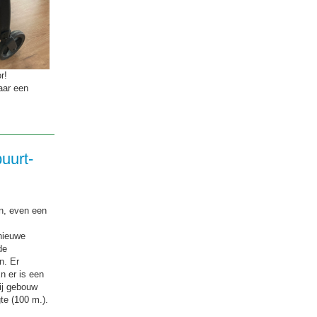
or!
aar een
uurt-
en, even een
nieuwe
de
n. Er
n er is een
ij gebouw
te (100 m.).