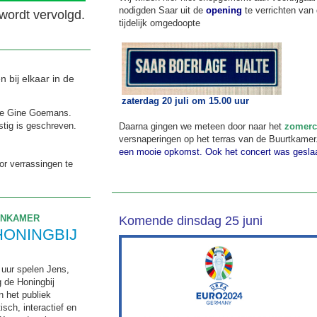
nodigden Saar uit de
opening
te verrichten van 
wordt vervolgd.
tijdelijk omgedoopte
bij elkaar in de
zaterdag 20 juli om 15.00 uur
ne Gine Goemans.
stig is geschreven.
Daarna gingen we meteen door naar het
zomerc
versnaperingen op het terras van de Buurtkamer
een mooie opkomst. Ook het concert was gesla
or verrassingen te
ENKAMER
Komende dinsdag 25 juni
HONINGBIJ
 uur spelen Jens,
 de Honingbij
 het publiek
sch, interactief en