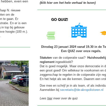
ga hebben, even een
(klik hier om het hele verhaal te lezen)
Jaap N. nieuwe
elen om de
en te gaan. Er
tratie. En er is een
 in top bij gebouw
ieve hoogte (100 m.).
.
Dinsdag 23 januari 2024 vanaf 19.30 in de T
Een QUIZ over onze regels.
Statuten
van de coöperatie saai?
Huishoudelij
reglement
ingewikkeld?
Dat is goed mogelijk. Maar onze democratie in d
een groot goed! Om willekeur te voorkomen en 
zeggenschap te regelen in de coöperatie zijn reg
En het helpt als we die kennen. Daarom een vroli
Doe mee en schrijf je in als team, of als individu
Aanmelden bij
secretaris@de-akropolistoren.nl
Lees
hier
meer over de quiz