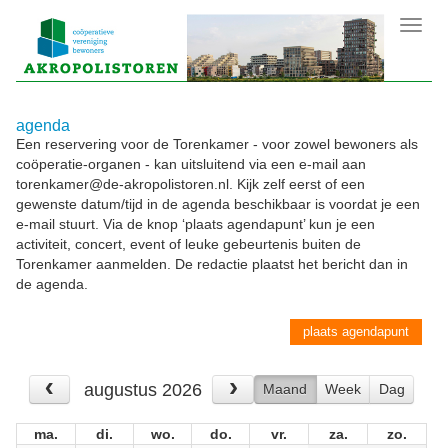
Toggl
navig
agenda
Een reservering voor de Torenkamer - voor zowel bewoners als
coöperatie-organen - kan uitsluitend via een e-mail aan
torenkamer@de-akropolistoren.nl. Kijk zelf eerst of een
gewenste datum/tijd in de agenda beschikbaar is voordat je een
e-mail stuurt. Via de knop ‘plaats agendapunt’ kun je een
activiteit, concert, event of leuke gebeurtenis buiten de
Torenkamer aanmelden. De redactie plaatst het bericht dan in
de agenda.
plaats agendapunt
augustus 2026
Maand
Week
Dag
ma.
di.
wo.
do.
vr.
za.
zo.